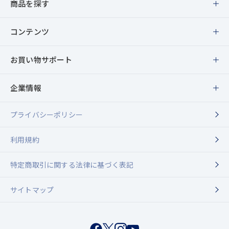
商品を探す
商品一覧
コンテンツ
スキンケア
特集・キャンペーン
お買い物サポート
メイクアップ
ブランドメッセージ
メンバーシッププログラムのご案内
企業情報
ヘア＆ボディ
最新情報
定期購入について
プライバシーポリシー
企業情報
トライアルセット
敏感肌コンシェルジュ
お友達紹介キャンペーン
利用規約
代表メッセージ
キャンペーン対象商品
ウィラード通信
特定商取引に関する法律に基づく表記
送料・配送について
Dr.ウィラード・ウォーター
誕生ストーリー
セピア（ペットケア）
サイトマップ
ショールーム・お取り扱い店舗紹介
会社概要
ご利用ガイド