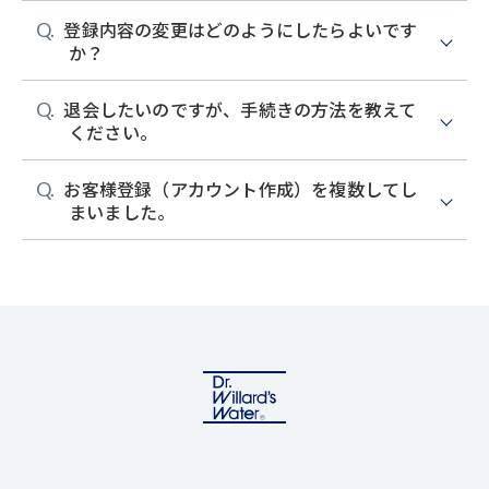
お客様登録いただきますと、お得なポイントサービス
ログラム「お得にお届け便」をご利用いただけます。
登録内容の変更はどのようにしたらよいです
本サイトのお客様登録ページからご登録いただけま
や定期購入のご利用が可能となります。また、1回のご
また、初回限定でご購入いただけるお得なトライアル
か？
す。
注文で無料サンプルが2つまでお選びいただけます。

セットのご用意や、生年月日をご登録いただき、「ダ
（ゲスト購入の場合は、無料サンプルは1個のみお選
イレクトメールを送付する」、または「メールマガジ
退会したいのですが、手続きの方法を教えて
びいただけます。）
マイページにログインしていただき、「お客様情報確
ンを希望する」に設定いただいたお客様には、お誕生
ください。
認・変更」メニューより登録内容をご変更いただけま
日クーポンを毎年プレゼントいたします。

す。
その他、1回のご注文で無料サンプルが2つまでお選び
お客様登録（アカウント作成）を複数してし
マイページにログインしていただき、「お客様情報確
いただけます。（ゲスト購入の場合は、無料サンプル
まいました。
は1個のみお選びいただけます。）
認・変更」メニューより退会のお手続きが可能です。

※退会されても、既に確定しているご注文をキャンセ
ルすることはできません。

複数のお客様登録情報は保有ポイントも含め、1つに統
※お客様登録会員様向けのサービスがすべてご利用い
合をさせていただきますので、お問合せフォーム又
ただけなくなり、保有ポイントも無効となりますので
は、お電話にてご連絡ください。

ご了承ください。
[お問い合わせ]0120-559-220（平日10：00～17：
00）