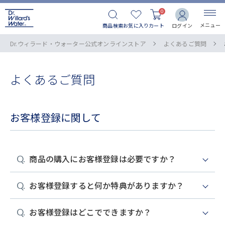
0
メニュー
商品検索
お気に入り
カート
ログイン
Dr.ウィラード・ウォーター公式オンラインストア
よくあるご質問
よくあるご質問
お客様登録に関して
商品の購入にお客様登録は必要ですか？
お客様登録すると何か特典がありますか？
お客様登録いただかなくても商品はご購入いただけま
す。

商品をご注文後、カート画面から「ゲスト購入」を選
お客様登録はどこでできますか？
お客様登録いただくと、ステージに応じてポイントが
択のうえ、ご注文手続きを行ってください。

還元される、お得なポイントサービスや、定期購入プ