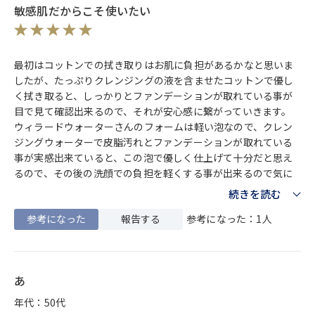
敏感肌だからこそ使いたい
最初はコットンでの拭き取りはお肌に負担があるかなと思いま
したが、たっぷりクレンジングの液を含ませたコットンで優し
く拭き取ると、しっかりとファンデーションが取れている事が
目で見て確認出来るので、それが安心感に繋がっていきます。
ウィラードウォーターさんのフォームは軽い泡なので、クレン
ジングウォーターで皮脂汚れとファンデーションが取れている
事が実感出来ていると、この泡で優しく仕上げて十分だと思え
るので、その後の洗顔での負担を軽くする事が出来るので気に
入っています！お肌が敏感であるからこそ、しっかりと汚れを
続きを読む
取り除きたい！そんな私にピッタリのクレンジング剤です。
参考になった
報告する
参考になった：1人
あ
年代：50代