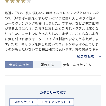
最近のTVで、肌に優しいのはオイルクレンジングといっていた
ので（いちばん肌をこすらないという理由）久しぶりに他メー
カーのクレンジングを使用しました。ですが、なぜか吹き出物
がでるようになり、こちらに戻したところ肌トラブルは無くな
りました。コットンにたっぷりしみこませて、こすらないよう
に気を付ければウォータータイプは刺激が少なそうな気がしま
す。ただ、キャップを押した勢いでコットンからはみ出てしま
うのがもったいないなと毎回残念に思います。昔の普通のキャ
ップは、みんな使いづらいのでしょうか。選べるようにするの
続きを読む
は贅沢かな。
参考になった
報告する
参考になった：1人
カテゴリーで探す
スキンケア
トライアルセット