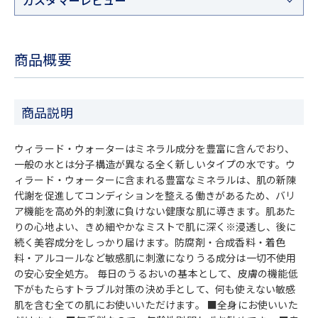
カスタマーレビュー
商品概要
商品説明
ウィラード・ウォーターはミネラル成分を豊富に含んでおり、
一般の水とは分子構造が異なる全く新しいタイプの水です。ウ
ィラード・ウォーターに含まれる豊富なミネラルは、肌の新陳
代謝を促進してコンディションを整える働きがあるため、バリ
ア機能を高め外的刺激に負けない健康な肌に導きます。肌あた
りの心地よい、きめ細やかなミストで肌に深く※浸透し、後に
続く美容成分をしっかり届けます。防腐剤・合成香料・着色
料・アルコールなど敏感肌に刺激になりうる成分は一切不使用
の安心安全処方。 毎日のうるおいの基本として、皮膚の機能低
下がもたらすトラブル対策の決め手として、何も使えない敏感
肌を含む全ての肌にお使いいただけます。 ■全身にお使いいた