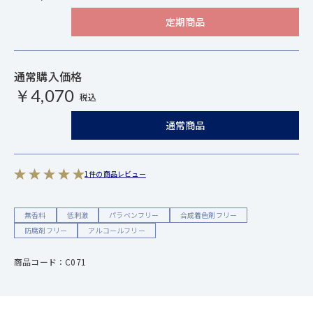
定期商品
通常購入価格
￥4,070
税込
通常商品
1件の商品レビュー
無香料
低刺激
パラベンフリー
合成着色剤フリー
防腐剤フリー
アルコールフリー
商品コード：C071