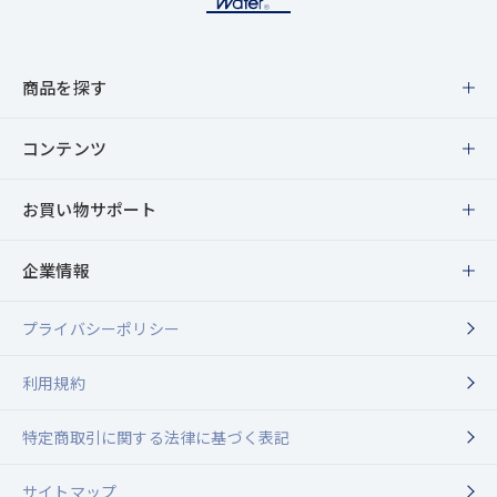
商品を探す
商品一覧
コンテンツ
スキンケア
特集・キャンペーン
お買い物サポート
メイクアップ
ブランドメッセージ
メンバーシッププログラムのご案内
企業情報
ヘア＆ボディ
最新情報
定期購入について
プライバシーポリシー
企業情報
トライアルセット
敏感肌コンシェルジュ
お友達紹介キャンペーン
利用規約
代表メッセージ
キャンペーン対象商品
ウィラード通信
特定商取引に関する法律に基づく表記
送料・配送について
Dr.ウィラード・ウォーター
誕生ストーリー
セピア（ペットケア）
サイトマップ
ショールーム・お取り扱い店舗紹介