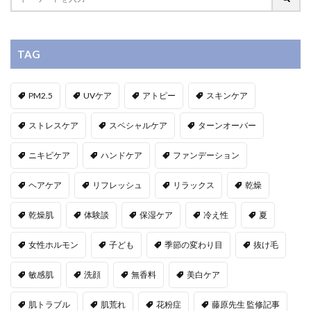
TAG
PM2.5
UVケア
アトピー
スキンケア
ストレスケア
スペシャルケア
ターンオーバー
ニキビケア
ハンドケア
ファンデーション
ヘアケア
リフレッシュ
リラックス
乾燥
乾燥肌
体験談
保湿ケア
冷え性
夏
女性ホルモン
子ども
季節の変わり目
抜け毛
敏感肌
洗顔
無香料
美白ケア
肌トラブル
肌荒れ
花粉症
藤原先生 監修記事