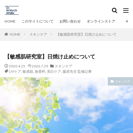
HOME
このサイトについて
お問い合わせ
オンラインストア
HOME
スキンケア
【敏感肌研究室】日焼け止めについて
【敏感肌研究室】日焼け止めについて
2020.4.25
2026.7.29
スキンケア
UVケア
,
敏感肌
,
無香料
,
美白ケア
,
藤原先生 監修記事
スキンケア