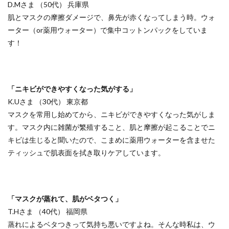
D.Mさま （50代） 兵庫県
肌とマスクの摩擦ダメージで、鼻先が赤くなってしまう時。
ウォ
ーター（or薬用ウォーター）で集中コットンパック
をしていま
す！
「ニキビができやすくなった気がする」
K.Uさま （30代） 東京都
マスクを常用し始めてから、ニキビができやすくなった気がしま
す。マスク内に雑菌が繁殖すること、肌と摩擦が起こることでニ
キビは生じると聞いたので、
こまめに薬用ウォーターを含ませた
ティッシュで肌表面を拭き取りケア
しています。
「マスクが蒸れて、肌がベタつく」
T.Hさま （40代） 福岡県
蒸れによるベタつきって気持ち悪いですよね。そんな時私は、ウ