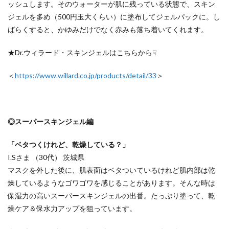
ッシュします。そのウォーターが肌に残っている状態で、スキン
ジェルを多め（500円玉大くらい）に塗布してジェルパックに。し
ばらくすると、
かゆみだけでなく赤みも落ち着いてくれます。
★Dr.ウィラード・スキンジェルはこちらから☟
＜
https://www.willard.co.jp/products/detail/33
＞
◎スーパースキンジェル編
「ベタつくけれど、乾燥している？」
I.Sさま （30代） 茨城県
マスクを外した後に、肌表面はベタついているけれど肌内部は乾
燥しているようなゴワゴワを感じることがあります。そんな時は
保湿力の高いスーパースキンジェルの出番。たっぷり塗って、乾
燥ケア＆保水力アップを狙っています。