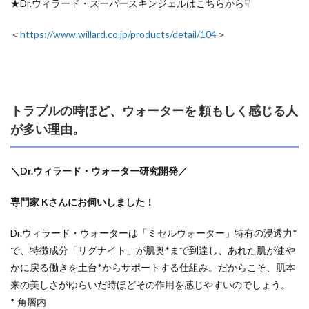
★Dr.ウィラード・スーパースキンジェルはこちらから☟
＜
https://www.willard.co.jp/products/detail/104
＞
トラブルの時ほど、ウォーターを 頼もしく感じる人
が多い理由。
＼Dr.ウィラード・ウォーター研究開発／
専門家 Kさんにお伺いしました！
Dr.ウィラード・ウォーターは「ミセルウォーター」特有の浸透力*
で、
特徴成分「リグナイト」が肌奥*まで到達し、あれた肌が健や
かに戻る働きを土台*からサポートする仕組み。
だからこそ、肌本
来の美しさがゆらいだ時ほどその作用を感じやすいのでしょう。
* 角層内