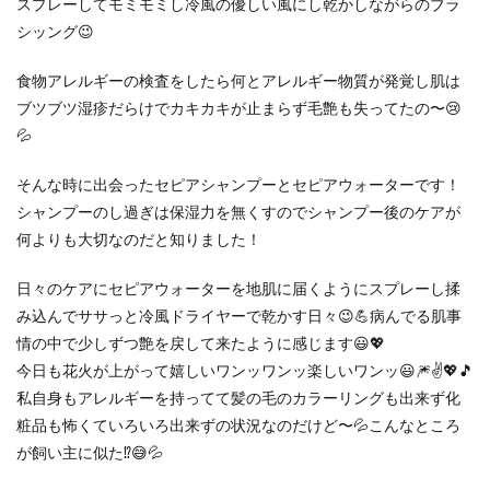
スプレーしてモミモミし冷風の優しい風にし乾かしながらのブラ
シッング😉
食物アレルギーの検査をしたら何とアレルギー物質が発覚し肌は
ブツブツ湿疹だらけでカキカキが止まらず毛艶も失ってたの〜😢
💦
そんな時に出会ったセピアシャンプーとセピアウォーターです！
シャンプーのし過ぎは保湿力を無くすのでシャンプー後のケアが
何よりも大切なのだと知りました！
日々のケアにセピアウォーターを地肌に届くようにスプレーし揉
み込んでササっと冷風ドライヤーで乾かす日々😉💪病んでる肌事
情の中で少しずつ艶を戻して来たように感じます😃💖
今日も花火が上がって嬉しいワンッワンッ楽しいワンッ😃🎆✌️💖🎵
私自身もアレルギーを持ってて髪の毛のカラーリングも出来ず化
粧品も怖くていろいろ出来ずの状況なのだけど〜💦こんなところ
が飼い主に似た⁉️😅💦