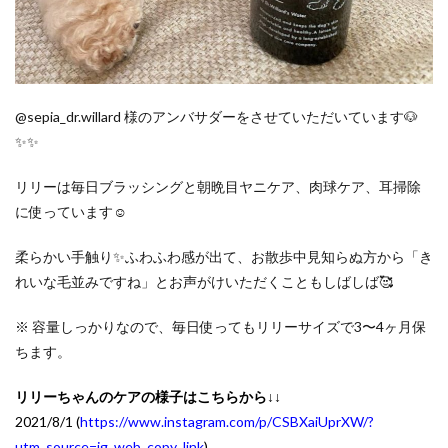
@sepia_dr.willard 様のアンバサダーをさせていただいています🐶
✨✨
リリーは毎日ブラッシングと朝晩目ヤニケア、肉球ケア、耳掃除
に使っています☺️
柔らかい手触り✨ふわふわ感が出て、お散歩中見知らぬ方から「き
れいな毛並みですね」とお声がけいただくこともしばしば🥰
※ 容量しっかりなので、毎日使ってもリリーサイズで3〜4ヶ月保
ちます。
リリーちゃんのケアの様子はこちらから↓↓
2021/8/1 (
https://www.instagram.com/p/CSBXaiUprXW/?
utm_source=ig_web_copy_link
)