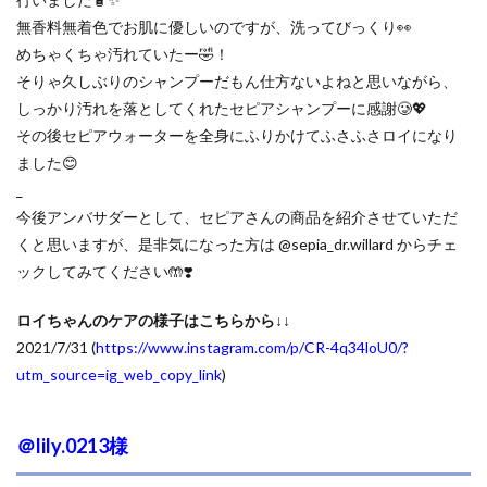
無香料無着色でお肌に優しいのですが、洗ってびっくり👀
めちゃくちゃ汚れていたー🤣！
そりゃ久しぶりのシャンプーだもん仕方ないよねと思いながら、
しっかり汚れを落としてくれたセピアシャンプーに感謝🥲💖
その後セピアウォーターを全身にふりかけてふさふさロイになり
ました😊
_
今後アンバサダーとして、セピアさんの商品を紹介させていただ
くと思いますが、是非気になった方は @sepia_dr.willard からチェ
ックしてみてください🤲❣️
ロイちゃんのケアの様子はこちらから↓↓
2021/7/31 (
https://www.instagram.com/p/CR-4q34loU0/?
utm_source=ig_web_copy_link
)
＠lily.0213様