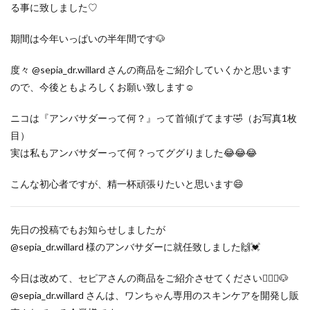
る事に致しました♡
期間は今年いっぱいの半年間です🐶
度々 @sepia_dr.willard さんの商品をご紹介していくかと思います
ので、今後ともよろしくお願い致します☺️
ニコは『アンバサダーって何？』って首傾げてます🤣（お写真1枚
目）
実は私もアンバサダーって何？ってググりました😂😂😂
こんな初心者ですが、精一杯頑張りたいと思います😄
先日の投稿でもお知らせしましたが
@sepia_dr.willard 様のアンバサダーに就任致しました🙌💓
今日は改めて、セピアさんの商品をご紹介させてください🙇‍♀️✨🐶
@sepia_dr.willard さんは、ワンちゃん専用のスキンケアを開発し販