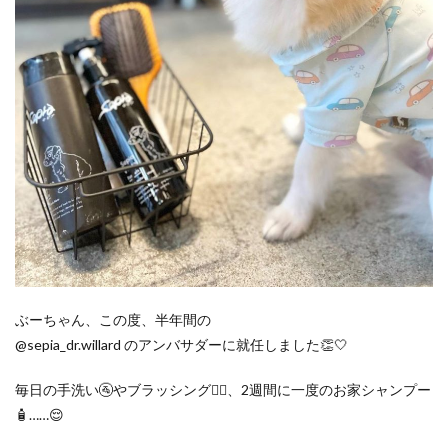
ぶーちゃん、この度、半年間の
@sepia_dr.willard のアンバサダーに就任しました👏🤍
毎日の手洗い🚰やブラッシング💇‍♀️、2週間に一度のお家シャンプー
🧴……😌