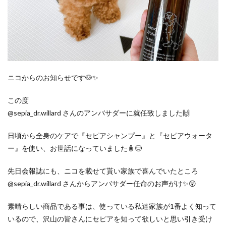
ニコからのお知らせです🐶✨
この度
@sepia_dr.willard さんのアンバサダーに就任致しました🙌
日頃から全身のケアで『セピアシャンプー』と『セピアウォータ
ー』を使い、お世話になっていました🧴😊
先日会報誌にも、ニコを載せて貰い家族で喜んでいたところ
@sepia_dr.willard さんからアンバサダー任命のお声がけ✨😲
素晴らしい商品である事は、使っている私達家族が1番よく知って
いるので、沢山の皆さんにセピアを知って欲しいと思い引き受け