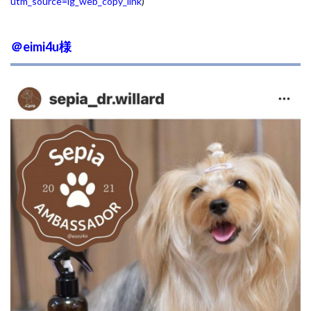
utm_source=ig_web_copy_link
)
＠eimi4u様