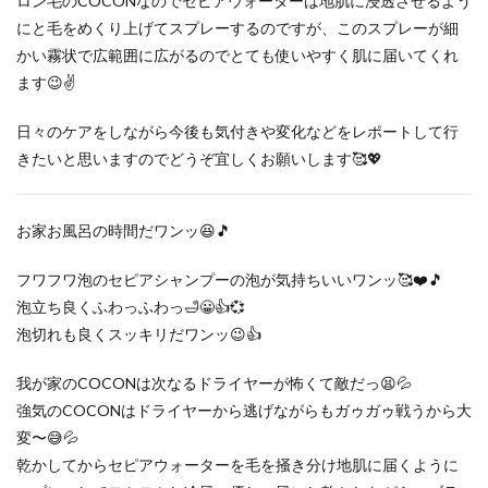
ロン毛のCOCONなのでセピアウォーターは地肌に浸透させるよう
にと毛をめくり上げてスプレーするのですが、このスプレーが細
かい霧状で広範囲に広がるのでとても使いやすく肌に届いてくれ
ます😉✌️
日々のケアをしながら今後も気付きや変化などをレポートして行
きたいと思いますのでどうぞ宜しくお願いします🥰💖
お家お風呂の時間だワンッ😆🎵
フワフワ泡のセピアシャンプーの泡が気持ちいいワンッ🥰❤️🎵
泡立ち良くふわっふわっ🛁😀👍💞
泡切れも良くスッキリだワンッ😉👍
我が家のCOCONは次なるドライヤーが怖くて敵だっ😫💦
強気のCOCONはドライヤーから逃げながらもガゥガゥ戦うから大
変〜😅💦
乾かしてからセピアウォーターを毛を掻き分け地肌に届くように