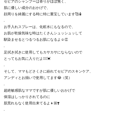
セピアのシャンプーは香りがほぼ無く、
肌に優しい成分のおかげで、
顔周りを綺麗にする時に特に重宝しています🥰🧴
.
お手入れスプレーは、化粧水にもなるので、
お肌が乾燥気味な時はたくさんシュッシュッして
馴染ませるとつるつるお肌になるよ☺️👏
.
足拭き拭きに使用してもカサカサにならないので
とってもお気に入りだよ🙆‍♀️💓
.
そして、ママもどさくさに紛れてセピアのスキンケア、
アンディとお揃いで使用してます😂（笑）
.
超絶敏感肌なママですが肌に優しいおかげで
保湿はしっかりされてるのに
肌荒れもなく使用出来てるよ👧🏼❣️
.