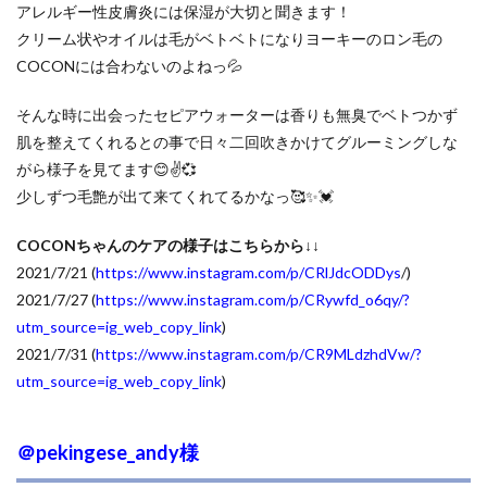
アレルギー性皮膚炎には保湿が大切と聞きます！
クリーム状やオイルは毛がベトベトになりヨーキーのロン毛の
COCONには合わないのよねっ💦
そんな時に出会ったセピアウォーターは香りも無臭でベトつかず
肌を整えてくれるとの事で日々二回吹きかけてグルーミングしな
がら様子を見てます😊✌️💞
少しずつ毛艶が出て来てくれてるかなっ🥰✨💓
COCONちゃんのケアの様子はこちらから↓↓
2021/7/21 (
https://www.instagram.com/p/CRlJdcODDys
/)
2021/7/27 (
https://www.instagram.com/p/CRywfd_o6qy/?
utm_source=ig_web_copy_link
)
2021/7/31 (
https://www.instagram.com/p/CR9MLdzhdVw/?
utm_source=ig_web_copy_link
)
＠pekingese_andy様