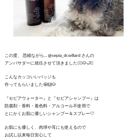
この度、 恐縮ながら… @sepia_dr.willard さんの
アンバサダーに就任させて頂きました🙇‍♀️🐶🛁✨
こんなカッコいいバッジも
作ってもらいました🤩🙌🐶
『セピアウォーター』と『セピアシャンプー』は
防腐剤・香料・着色料・アルコール不使用で
とにかくお肌に優しいシャンプー＆スプレー🤍
お肌にも優しく、肉球や耳にも使えるので
お試し以来毎日安心して