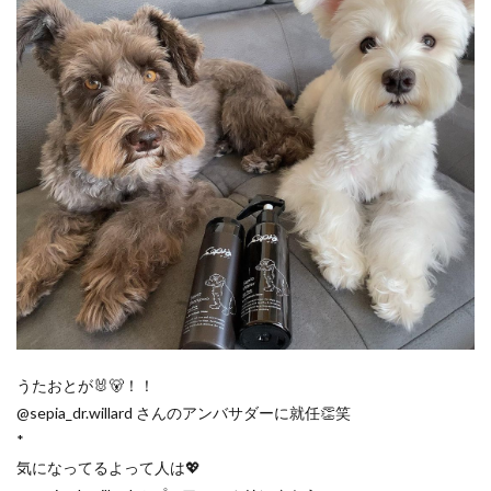
うたおとが🐰🐻！！
@sepia_dr.willard さんのアンバサダーに就任👏笑
*
気になってるよって人は💖