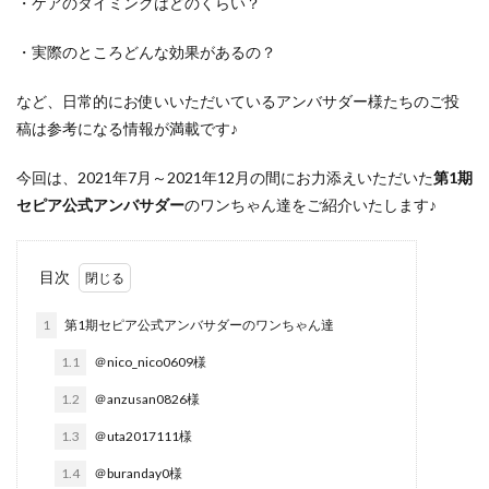
・ケアのタイミングはどのくらい？
・実際のところどんな効果があるの？
など、日常的にお使いいただいているアンバサダー様たちのご投
稿は参考になる情報が満載です♪
今回は、
2021年7月～2021年12月の間にお力添えいただいた
第1期
セピア公式アンバサダー
のワンちゃん達をご紹介
いたします♪
目次
1
第1期セピア公式アンバサダーのワンちゃん達
1.1
＠nico_nico0609様
1.2
＠anzusan0826様
1.3
＠uta2017111様
1.4
＠buranday0様