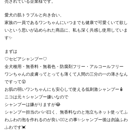
売されている企業様です。
愛犬の肌トラブルと向き合い、
家族の一員であるワンちゃんにいつまでも健康で可愛くいて欲し
いという思いが込められた商品に、私も深く共感し使用していま
す✨
まずは
♡セピアシャンプー♡
全犬種用・無香料・無着色・防腐剤フリー・アルコールフリー
ワンちゃんの皮膚ってとっても薄くて人間の三分の一の薄さなん
ですって😲
お肌の弱いワンちゃんにも安心して使える低刺激シャンプー🧴
ニコは元々シャンプー嫌いなので
シャンプーは嫌がりますが😂
シャンプー担当のパパ曰く、無香料なのと泡立ちネット使ってふ
わふわの泡を作れるのが良い🙆‍♂️との事✨シャンプー後は勿論ふわ
ふわです💓