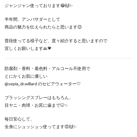
ジャンジャン使っております😂🙌✨
半年間、アンバサダーとして
商品の魅力を伝えられたらと思います😊
普段使ってる様子など、度々紹介すると思いますので
宜しくお願いします🙏💗
防腐剤・香料・着色料・アルコール不使用で
とにかくお肌に優しい
@sepia_dr.willard のセピアウォーター🤍
ブラッシングスプレーはもちろん、
目ヤニ・肉球・お尻に歯まで🦷✨
毎日安心して、
全身にシュッシュッ使ってます😍🙌✨