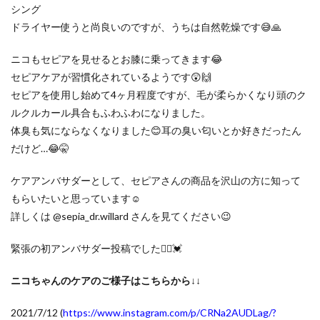
シング
ドライヤー使うと尚良いのですが、うちは自然乾燥です😅🙏
ニコもセピアを見せるとお膝に乗ってきます😂
セピアケアが習慣化されているようです😲🙌
セピアを使用し始めて4ヶ月程度ですが、毛が柔らかくなり頭のク
ルクルカール具合もふわふわになりました。
体臭も気にならなくなりました😊耳の臭い匂いとか好きだったん
だけど…😂🤫
ケアアンバサダーとして、セピアさんの商品を沢山の方に知って
もらいたいと思っています☺️
詳しくは @sepia_dr.willard さんを見てください😉
緊張の初アンバサダー投稿でした🙇‍♀️💓
ニコちゃんのケアのご様子はこちらから↓↓
2021/7/12 (
https://www.instagram.com/p/CRNa2AUDLag/?