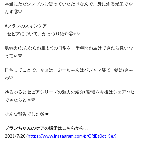
本当にただシンプルに使っていただけなんで、身に余る光栄でや
んす🥺🤍
#ブランのスキンケア
↑セピアについて、がっつり紹介😤✨✨
肌弱男(なんならお腹も𐤔)の日常を、半年間お届けできたら良いな
って☺️💙
日常ってことで、今回は、ぶーちゃんはパジャマ姿で…😂(おきゃ
わ🤍)
ゆるゆるとセピアシリーズの魅力の紹介(感想)を今後はシェアハピ
できたらと☺️💙
そんな報告でした😘💋
ブランちゃんのケアの様子はこちらから↓↓
2021/7/20 (
https://www.instagram.com/p/CRjEz0dt_9e/?