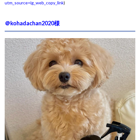
utm_source=ig_web_copy_link
)
＠kohadachan2020様