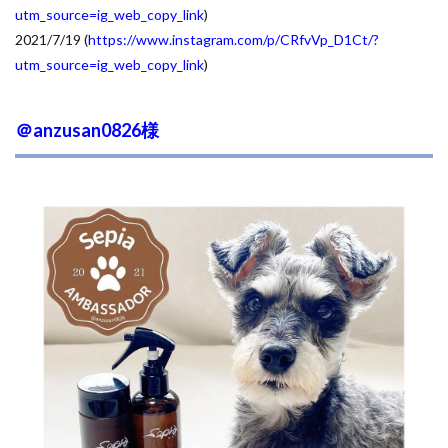
utm_source=ig_web_copy_link
)
2021/7/19 (
https://www.instagram.com/p/CRfvVp_D1Ct/?
utm_source=ig_web_copy_link
)
＠anzusan0826様