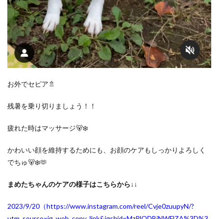
お外でセピア🚿
残暑を乗り切りましょう！！
疲れた時はマッサージ🐻‍❄️
かわいい顔を維持するためにも、お顔のケアもしっかりよろしく
でちゅ🐻‍❄️🫶
まめたちゃんのケアの様子はこちらから↓↓
2023/9/20（https://www.instagram.com/reel/Cvje0zuupyN/?
utm_source=ig_web_copy_link&igshid=MzRlODBiNWFlZA%3D%3