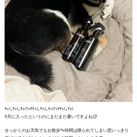
𖤣𖥧𖥣｡𖤣𖥧𖥣｡𖤣𖥧𖥣𖡡𖥧𖤣𖤣𖥧𖥣｡𖤣𖥧𖥣｡𖤣𖥧𖥣𖡡𖥧𖤣𖤣𖥧𖥣｡𖤣𖥧𖥣
9月に入ったというのにまだまだ暑いですよね🥵
せっかくのお天気でもお散歩🐾時間は限られてしまい思いっきり