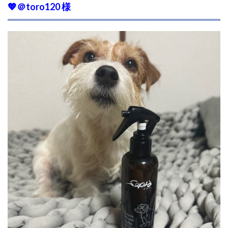
💖
＠toro120 様