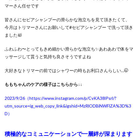
マーさん任せです
皆さんにセピアシャンプーの滑らかな泡立ちを見て頂きたくて、
今月はトリマーさんにお願いして#セピアシャンプー で洗って頂き
ました🛀
ふわふわ〜とってもきめ細かい滑らかな泡立ち✨あわあわで体をマ
ッサージして貰うと気持ち良さそう
ですよね
大好きなトリマーの前ではシャワーの時もお利口さんらしい…🤭
ももちゃんのケアの様子はこちらから↓↓
2023/9/26（https://www.instagram.com/p/CvKA38lPsrl/?
utm_source=ig_web_copy_link&igshid=MzRlODBiNWFlZA%3D%3
D
）
積極的なコミュニケーションで一層絆が深まります