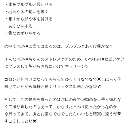
・体をブルブルと震わせる
・地面や床の匂いを嗅ぐ
・相手から顔や体を背ける
・あくびをする
・舌なめずりをする
の中でKONAに当てはまるのは、ブルブルとあくび🥱かな？
そんなKONAちゃんのストレスケアのため、いつもの #セピアケア
にプラスして胸からお腹にかけてマッサージ✨
ゴロンと仰向けになってもらってゆっくりなでなで💓しばらく仰
向けでいたから気持ち良くリラックス出来たかな🐶💕
そして、この動画を撮ったのは昨日の夜で🌙動画を上手く撮れな
くて撮り直したのもあって、
かなりたっぷり使ったからなのか、
今帰ってきて、胸とお腹なでなでしたらいつもと確実に違う🥹💖
すごくしっとり💓