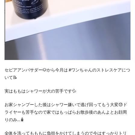
セピアアンバサダー🐶から今月は #ワンちゃんのストレスケアにつ
いて📝
実はももはシャワーが大の苦手です💦
お家シャンプーした後はシャワー嫌いで逃げ回ってもう大変😓ド
ライヤーも苦手なので家ではもっぱらお散歩後のあんよとお顔周
りのみ…🧴
全体を洗ってもももに負担をかけてしまうので今はすっかりトリ