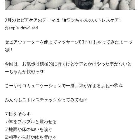
9月のセピアケアのテーマは「#ワンちゃんのストレスケア」
@sepia_dr.willard
セピアウォーターを使ってマッサージ💆‍♀️トロもやってみたよーっ
😆！
今回は、お散歩は積極的に行くけどケアとかはやった事がないと
ーちゃんが挑戦っ🔰
こーゆうコミュニケーションで一層、絆が深まるよね〜🤭💞
みんなもストレスチェックやってみてね✅
☑目をそらす
☑体をブルブルと震わせる
☑地面や床の匂いを嗅ぐ
☑相手から顔や体を背ける