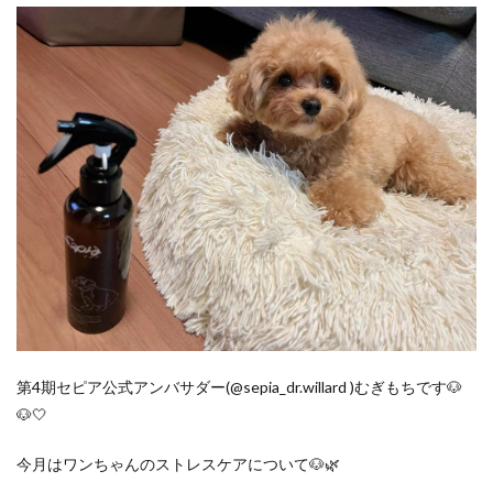
第4期セピア公式アンバサダー(@sepia_dr.willard )むぎもちです🐶
🐶🤍
今月はワンちゃんのストレスケアについて🐶🌿