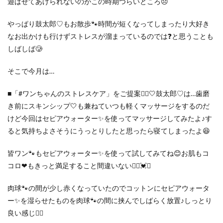
遊ばせてあげられないのがこの時期つらいところ😞
やっぱり鼓太郎♡もお散歩🐾時間が短くなってしまったり大好き
なお出かけも行けずストレスが溜まっているのでは❓と思うことも
しばしば🥲
そこで今月は…
■「#ワンちゃんのストレスケア」をご提案💁‍♀️🤍鼓太郎♡は…歯磨
き前にスキンシップ🤍も兼ねていつも軽くマッサージをするのだ
けど今回はセピアウォーター✨を使ってマッサージしてみたよ♪す
ると気持ちよさそうにうっとりしたと思ったら寝てしまったよ😆
皆ワン🐾もセピアウォーター✨を使って試してみてね😊
お肌もコ
コロ❤︎もきっと満足すること間違いない🙋‍♀️💓✨
肉球🐾の間が少し赤くなっていたのでコットンにセピアウォータ
ー✨を湿らせたものを肉球🐾の間に挟んでしばらく放置♪しっとり
良い感じ🙆‍♀️