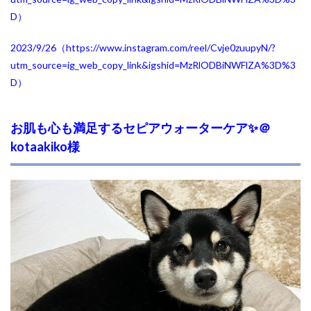
D
）
2023/9/26（https://www.instagram.com/reel/Cvje0zuupyN/?
utm_source=ig_web_copy_link&igshid=MzRlODBiNWFlZA%3D%3
D
）
お肌も心も満足するセピアウォーターケア✨
＠
kotaakiko様