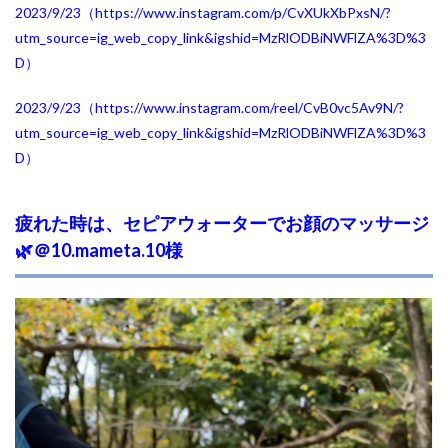
2023/9/23（https://www.instagram.com/p/CvXUkXbPxsN/?
utm_source=ig_web_copy_link&igshid=MzRlODBiNWFlZA%3D%3
D
）
2023/9/23（https://www.instagram.com/reel/CvB0vc5Av9N/?
utm_source=ig_web_copy_link&igshid=MzRlODBiNWFlZA%3D%3
D
）
疲れた時は、セピアウォーターでお顔のマッサージ
🌿
＠10.mameta.10様