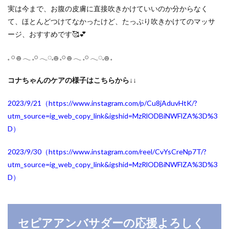
実は今まで、お腹の皮膚に直接吹きかけていいのか分からなく
て、ほとんどつけてなかったけど、たっぷり吹きかけてのマッサ
ージ、おすすめです🥰💕
𓈒 𓏸 𓐍 𓂃 𓈒𓏸 𓂃◌𓈒𓐍 𓈒𓏸 𓐍 𓂃 𓈒𓏸 𓂃◌𓈒𓐍 𓈒
コナちゃんのケアの様子はこちらから↓↓
2023/9/21（https://www.instagram.com/p/Cu8jAduvHtK/?
utm_source=ig_web_copy_link&igshid=MzRlODBiNWFlZA%3D%3
D
）
2023/9/30（https://www.instagram.com/reel/CvYsCreNp7T/?
utm_source=ig_web_copy_link&igshid=MzRlODBiNWFlZA%3D%3
D
）
セピアアンバサダーの応援よろしく