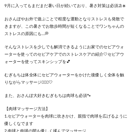
9月に入ってもまだまだ暑い日が続いており、暑さ対策は必須⛱️☀️
おさんぽやお外で遊ぶことで程度な運動となりストレスも発散で
きますが、この暑さでお散歩時間が短くなることでワンちゃんの
ストレスの原因にも…💭
そんなストレスを少しでも解消できるようにお家でのセピアウォ
ーターを使ってのセピアケアでのストレスケアの紹介🤍セピアウ
ォーターを使ってスキンシップを💕
むぎもちは体全体にセピアウォーターをかけた後優しく全体を触
りながらマッサージ💆🏻‍♀️🤍
また、おさんぽ大好きむぎもちは肉球も必須🐾
【肉球マッサージ方法】
1.セピアウォーターを肉球に吹きかけ、親指で肉球を広げるように
優しくなでます
2.肉球と肉球の間も優しく揉んでマッサージ