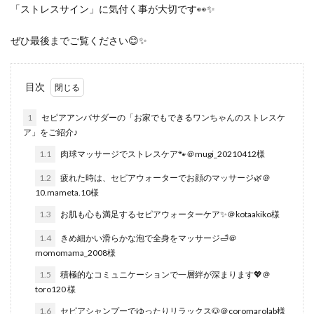
「ストレスサイン」に気付く事が大切
です👀✨
ぜひ最後までご覧ください😊✨
目次
1
セピアアンバサダーの「お家でもできるワンちゃんのストレスケ
ア」をご紹介♪
1.1
肉球マッサージでストレスケア🐾＠mugi_20210412様
1.2
疲れた時は、セピアウォーターでお顔のマッサージ🌿＠
10.mameta.10様
1.3
お肌も心も満足するセピアウォーターケア✨＠kotaakiko様
1.4
きめ細かい滑らかな泡で全身をマッサージ🛁＠
momomama_2008様
1.5
積極的なコミュニケーションで一層絆が深まります💖＠
toro120 様
1.6
セピアシャンプーでゆったりリラックス🐶＠coromarolab様