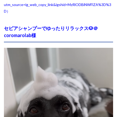
utm_source=ig_web_copy_link&igshid=MzRlODBiNWFlZA%3D%3
D
）
セピアシャンプーでゆったりリラックス🐶＠
coromarolab様