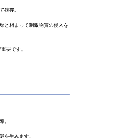
て残存。
燥と相まって刺激物質の侵入を
が重要です。
導。
環を生みます。