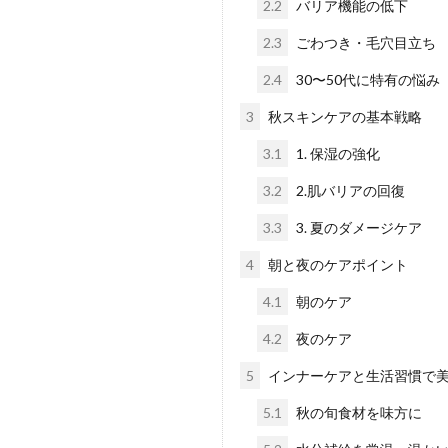
2.2
バリア機能の低下
2.3
ごわつき・毛穴目立ち
2.4
30〜50代に特有の悩み
3
秋スキンケアの基本戦略
3.1
1. 保湿の強化
3.2
2.肌バリアの回復
3.3
3. 夏のダメージケア
4
朝と夜のケアポイント
4.1
朝のケア
4.2
夜のケア
5
インナーケアと生活習慣で
5.1
秋の旬食材を味方に