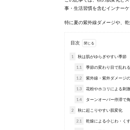
事・生活習慣を含むインナーケ
特に夏の紫外線ダメージや、乾
目次
1
秋は肌がゆらぎやすい季節
1.1
季節の変わり目で乱れ
1.2
紫外線・紫外ダメージ
1.3
花粉やホコリによる刺
1.4
ターンオーバー停滞で
2
秋に起こりやすい肌変化
2.1
乾燥による小じわ・く