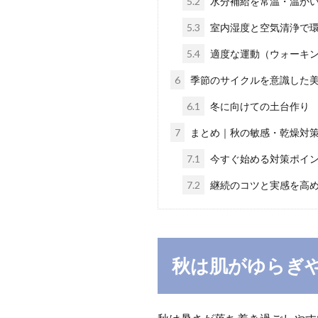
5.2
水分補給を常温・温か
5.3
室内湿度と空気清浄で
5.4
適度な運動（ウォーキ
6
季節のサイクルを意識した
6.1
冬に向けての土台作り
7
まとめ｜秋の敏感・乾燥対
7.1
今すぐ始める対策ポイ
7.2
継続のコツと実感を高
秋は肌がゆらぎ